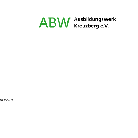
hlossen
.