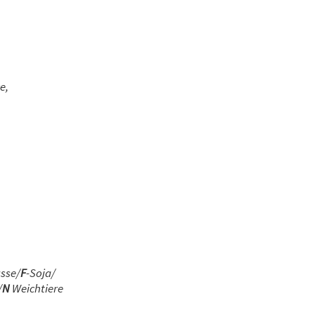
e,
sse/
F
-Soja/
/
N
Weichtiere