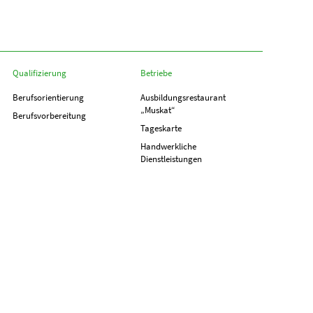
Qualifizierung
Betriebe
Berufs­orientierung
Ausbildungs­­restaurant
„Muskat“
Berufs­vorbereitung
Tageskarte
Handwerkliche
Dienstleistungen