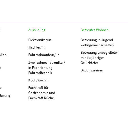
g
Ausbildung
Betreutes Wohnen
Elektroniker/in
Betreuung in Jugend­­
wohn­­gemeinschaften
Tischler/in
Betreuung unbegleiteter
llah –
Fahrradmonteur/ in
minderjähriger
Zweiradmechatroniker/
Gelüchteter
e
in Fachrichtung
Bildungsreisen
Fahrradtechnik
Koch/Köchin
e
Fachkraft für
Gastronomie und
lärung
Fachkraft Küche