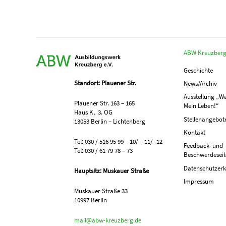
ABW Kreuzber
Geschichte
Standort: Plauener Str.
News/Archiv
Ausstellung „Wa
Plauener Str. 163 – 165
Mein Leben!“
Haus K, 3. OG
Stellenangebot
13053 Berlin – Lichtenberg
Kontakt
Tel: 030 / 516 95 99 – 10/ – 11/ -12
Feedback- und
Tel: 030 / 61 79 78 – 73
Beschwerdeseit
Datenschutzerk
Hauptsitz: Muskauer Straße
Impressum
Muskauer Straße 33
10997 Berlin
mail@abw-kreuzberg.de