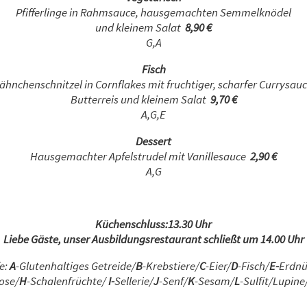
Pfifferlinge in Rahmsauce, hausgemachten Semmelknödel
und kleinem Salat
8,90 €
G,A
Fisch
ähnchenschnitzel in Cornflakes mit fruchtiger, scharfer Currysauc
Butterreis und kleinem Salat
9,70 €
A,G,E
Dessert
Hausgemachter Apfelstrudel mit Vanillesauce
2,90 €
A,G
Küchenschluss:13.30 Uhr
Liebe Gäste, unser Ausbildungsrestaurant schließt um 14.00 Uhr
e:
A
-Glutenhaltiges Getreide/
B
-Krebstiere/
C
-Eier/
D
-Fisch/
E-
Erdnü
ose/
H
-Schalenfrüchte/
I-
Sellerie/
J
-Senf/
K
-Sesam/
L
-Sulfit/Lupine