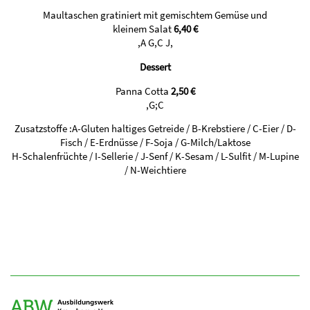
Maultaschen gratiniert mit gemischtem Gemüse und
kleinem Salat
6,40
€
,A G,C J,
Dessert
Panna Cotta
2,50 €
,G;C
Zusatzstoffe :A-Gluten haltiges Getreide / B-Krebstiere / C-Eier / D-
Fisch / E-Erdnüsse / F-Soja / G-Milch/Laktose
H-Schalenfrüchte / I-Sellerie / J-Senf / K-Sesam / L-Sulfit / M-Lupine
/ N-Weichtiere