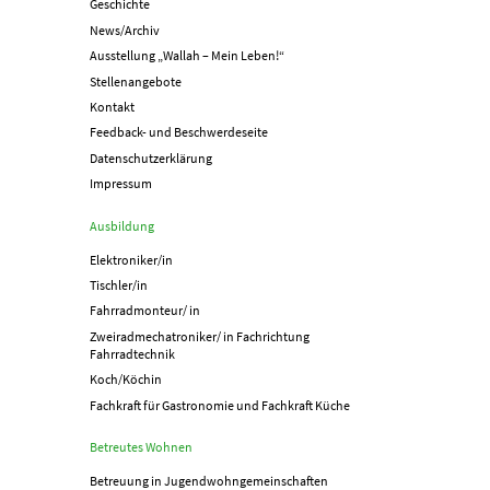
Geschichte
News/Archiv
Ausstellung „Wallah – Mein Leben!“
Stellenangebote
Kontakt
Feedback- und Beschwerdeseite
Datenschutzerklärung
Impressum
Ausbildung
Elektroniker/in
Tischler/in
Fahrradmonteur/ in
Zweiradmechatroniker/ in Fachrichtung
Fahrradtechnik
Koch/Köchin
Fachkraft für Gastronomie und Fachkraft Küche
Betreutes Wohnen
Betreuung in Jugend­­wohn­­gemeinschaften