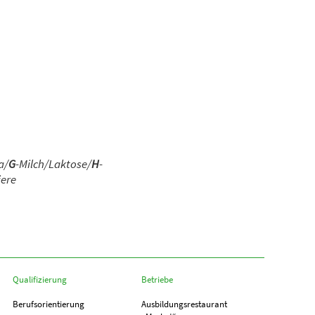
a/
G
-Milch/Laktose/
H
-
iere
Qualifizierung
Betriebe
Berufs­orientierung
Ausbildungs­­restaurant