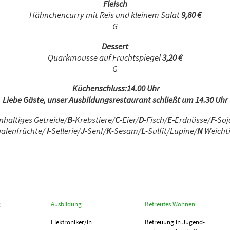
Fleisch
Hähnchencurry mit Reis und kleinem Salat
9,80 €
G
Dessert
Quarkmousse auf Fruchtspiegel
3,20 €
G
Küchenschluss:14.00 Uhr
Liebe Gäste, unser Ausbildungsrestaurant schließt um 14.30 Uhr
nhaltiges Getreide/
B
-Krebstiere/
C
-Eier/
D
-Fisch/
E-
Erdnüsse/
F
-Soj
alenfrüchte/
I-
Sellerie/
J
-Senf/
K
-Sesam/
L
-Sulfit/Lupine/
N
Weicht
g
Ausbildung
Betreutes Wohnen
Elektroniker/in
Betreuung in Jugend­­