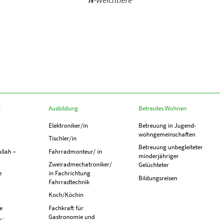
N
-Weichtiere
g
Ausbildung
Betreutes Wohnen
Elektroniker/in
Betreuung in Jugend­­
wohn­­gemeinschaften
Tischler/in
Betreuung unbegleiteter
llah –
Fahrradmonteur/ in
minderjähriger
Zweiradmechatroniker/
Gelüchteter
e
in Fachrichtung
Bildungsreisen
Fahrradtechnik
Koch/Köchin
e
Fachkraft für
Gastronomie und