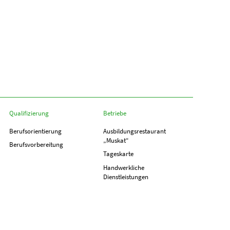
Qualifizierung
Betriebe
Berufs­orientierung
Ausbildungs­­restaurant
„Muskat“
Berufs­vorbereitung
Tageskarte
Handwerkliche
Dienstleistungen