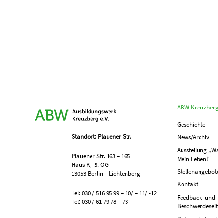
ABW Kreuzber
Geschichte
Standort: Plauener Str.
News/Archiv
Ausstellung „Wa
Plauener Str. 163 – 165
Mein Leben!“
Haus K, 3. OG
Stellenangebot
13053 Berlin – Lichtenberg
Kontakt
Tel: 030 / 516 95 99 – 10/ – 11/ -12
Feedback- und
Tel: 030 / 61 79 78 – 73
Beschwerdeseit