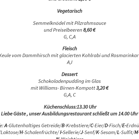
Vegetarisch
Semmelknödel mit Pilzrahmsauce
und Preiselbeeren
8,60 €
G, C,A
Fleisch
eule vom Dammhirsch mit glacierten Kohlrabi und Rosmarinkar
A,I
Dessert
Schokoladenpudding im Glas
mit Williams- Birnen-Kompott
3,20 €
G,A, C
Küchenschluss:13.30 Uhr
Liebe Gäste , unser Ausbildungsrestaurant schließt um 14.00 Uhr
e:
A
-Glutenhaltiges Getreide/
B
-Krebstiere/
C
-Eier/
D
-Fisch/
E-
Erdnü
/Laktose/
H
-Schalenfrüchte/
I-
Sellerie/
J
-Senf/
K
-Sesam/
L
-Sulfit/
M