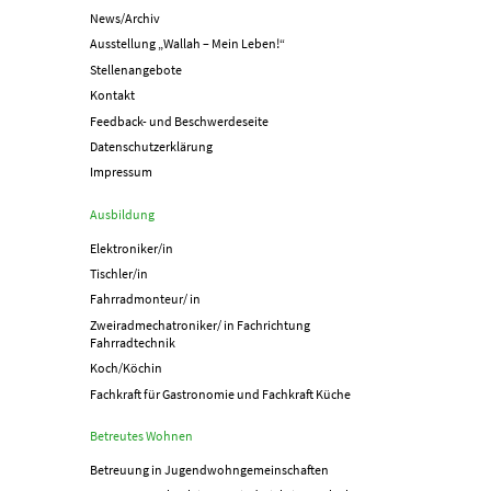
News/Archiv
Ausstellung „Wallah – Mein Leben!“
Stellenangebote
Kontakt
Feedback- und Beschwerdeseite
Datenschutzerklärung
Impressum
Ausbildung
Elektroniker/in
Tischler/in
Fahrradmonteur/ in
Zweiradmechatroniker/ in Fachrichtung
Fahrradtechnik
Koch/Köchin
Fachkraft für Gastronomie und Fachkraft Küche
Betreutes Wohnen
Betreuung in Jugend­­wohn­­gemeinschaften