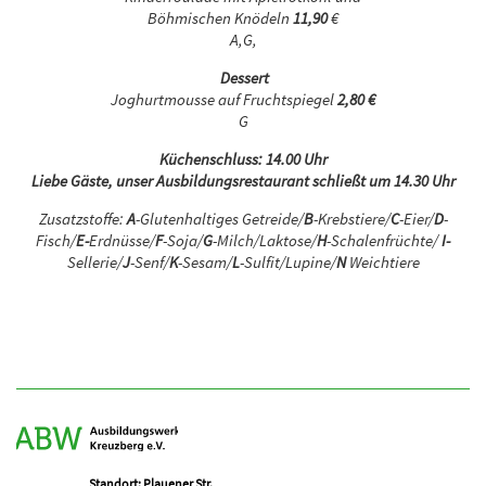
Böhmischen Knödeln
11,90
€
A,G,
Dessert
Joghurtmousse auf Fruchtspiegel
2,80 €
G
Küchenschluss: 14.00 Uhr
Liebe Gäste, unser Ausbildungsrestaurant schließt um 14.30 Uhr
Zusatzstoffe:
A
-Glutenhaltiges Getreide/
B
-Krebstiere/
C
-Eier/
D
-
Fisch/
E-
Erdnüsse/
F
-Soja/
G
-Milch/Laktose/
H
-Schalenfrüchte/
I-
Sellerie/
J
-Senf/
K
-Sesam/
L
-Sulfit/Lupine/
N
Weichtiere
Standort: Plauener Str.